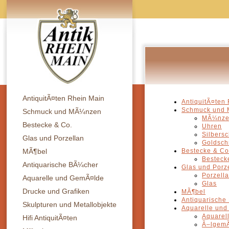
AntiquitÃ¤ten Rhein Main
AntiquitÃ¤ten
Schmuck und
Schmuck und MÃ¼nzen
MÃ¼nz
Bestecke & Co.
Uhren
Silbers
Glas und Porzellan
Goldsc
MÃ¶bel
Bestecke & Co
Besteck
Antiquarische BÃ¼cher
Glas und Porz
Porzell
Aquarelle und GemÃ¤lde
Glas
Drucke und Grafiken
MÃ¶bel
Antiquarische
Skulpturen und Metallobjekte
Aquarelle un
Aquarel
Hifi AntiquitÃ¤ten
Ã–lgem