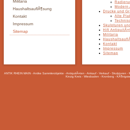
Militaria
Radieru
Modern 
HaushaltsauflÃ¶sung
Drucke und Gr
Kontakt
Alte Pla
Technis
Impressum
Skulpturen un
Hifi AntiquitÃ¤
Sitemap
Militaria
Haushaltsaufl
Kontakt
Impressum
Sitemap
ANTIK RHEIN MAIN - Antike Sammlerobjekte - AntiquitÃ¤ten - Ankauf - Verkauf - Skulpturen - M
Kinzig Kreis - Wiesbaden - Kronberg - KÃ¶nigst